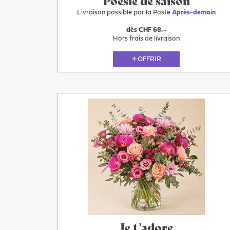
Poésie de saison
Livraison possible par la Poste
Après-demain
dès CHF 68.–
Hors frais de livraison
OFFRIR
Plus
Après-
demain
Je t'adore