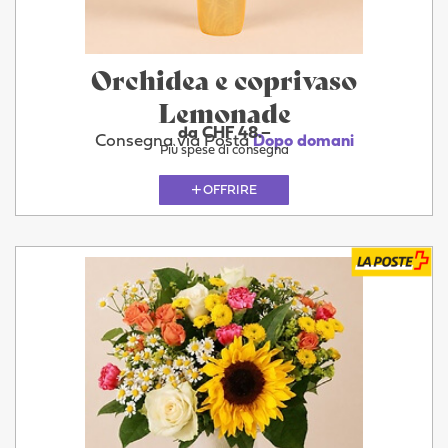
Orchidea e coprivaso
Lemonade
da CHF 48.–
Consegna via Posta
Dopo domani
Più spese di consegna
OFFRIRE