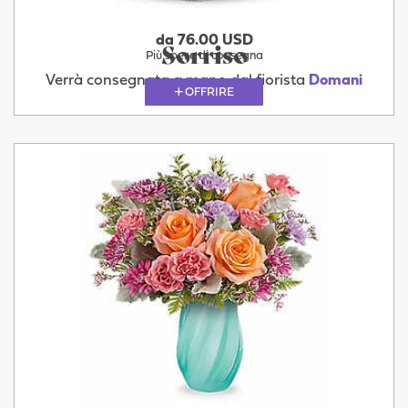
da 76.00 USD
Sorriso
Più spese di consegna
Verrà consegnata a mano dal fiorista
Domani
OFFRIRE