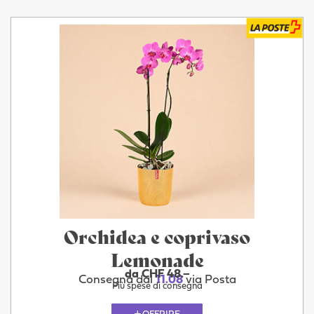
Orchidea e coprivaso
Lemonade
da CHF 48.–
Consegna dal
11.08
via Posta
Più spese di consegna