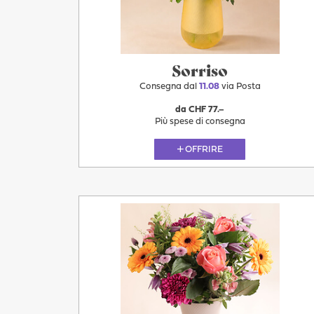
11.08
Sorriso
Consegna dal
11.08
via Posta
da CHF 77.–
Più spese di consegna
OFFRIRE
Più
11.08