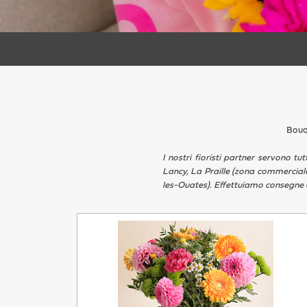
Bouqu
I nostri fioristi partner servono t
Lancy, La Praille (zona commerciale
les-Ouates). Effettuiamo consegne anc