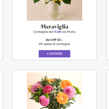
11.08
Meraviglia
Consegna dal
11.08
via Posta
da CHF 67.–
Più spese di consegna
OFFRIRE
Più
11.08