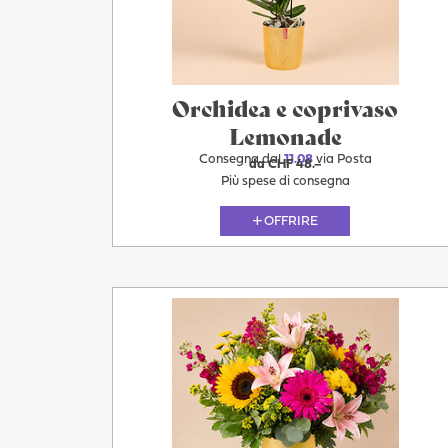
Oggi
Orchidea e coprivaso
Lemonade
Consegna dal
11.08
via Posta
da CHF 48.–
Più spese di consegna
OFFRIRE