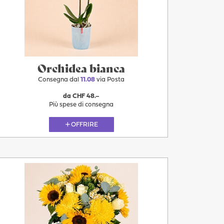
Più
Domani
Orchidea bianca
Consegna dal
11.08
via Posta
da CHF 48.–
Più spese di consegna
OFFRIRE
11.08