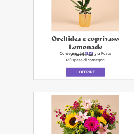
Domani
Orchidea e coprivaso
Lemonade
Consegna dal
11.08
via Posta
da CHF 48.–
Più spese di consegna
OFFRIRE