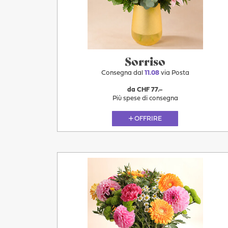
11.08
Sorriso
Consegna dal
11.08
via Posta
da CHF 77.–
Più spese di consegna
OFFRIRE
Più
11.08